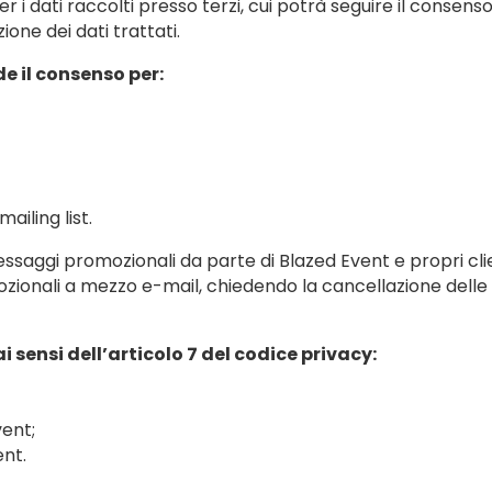
 i dati raccolti presso terzi, cui potrà seguire il consens
one dei dati trattati.
e il consenso per:
ailing list.
saggi promozionali da parte di Blazed Event e propri clien
ionali a mezzo e-mail, chiedendo la cancellazione delle p
 sensi dell’articolo 7 del codice privacy:
vent;
ent.