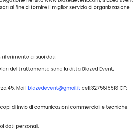
a navigazione nel sito www.blazedevent.com, Blazed Event
 al fine di fornire il miglior servizio di organizzazione
riferimento ai suoi dati.
olari del trattamento sono la ditta Blazed Event,
za,45. Mail:
blazedevent@gmail.it
cell:3275815518 CF:
copi di invio di comunicazioni commerciali e tecniche.
i dati personali.