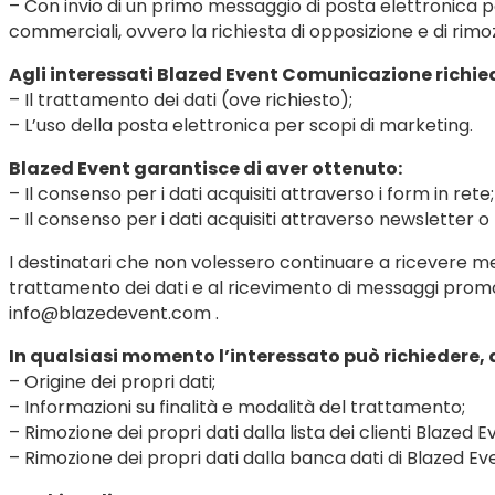
– Con invio di un primo messaggio di posta elettronica per
commerciali, ovvero la richiesta di opposizione e di rimozi
Agli interessati Blazed Event Comunicazione richied
– Il trattamento dei dati (ove richiesto);
– L’uso della posta elettronica per scopi di marketing.
Blazed Event garantisce di aver ottenuto:
– Il consenso per i dati acquisiti attraverso i form in rete;
– Il consenso per i dati acquisiti attraverso newsletter o m
I destinatari che non volessero continuare a ricevere mes
trattamento dei dati e al ricevimento di messaggi promoz
info@blazedevent.com .
In qualsiasi momento l’interessato può richiedere, ai
– Origine dei propri dati;
– Informazioni su finalità e modalità del trattamento;
– Rimozione dei propri dati dalla lista dei clienti Blazed E
– Rimozione dei propri dati dalla banca dati di Blazed Ev