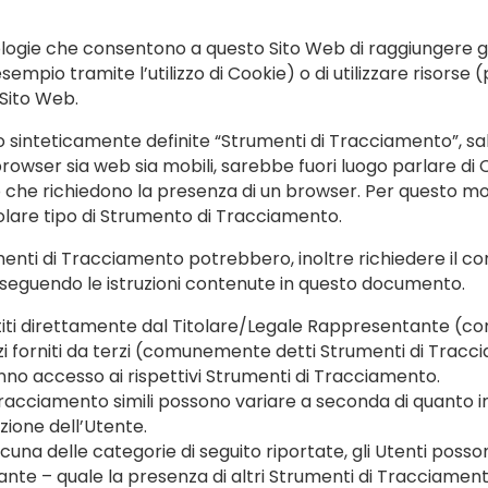
ogie che consentono a questo Sito Web di raggiungere gli 
sempio tramite l’utilizzo di Cookie) o di utilizzare risors
Sito Web.
sinteticamente definite “Strumenti di Tracciamento”, salvo
wser sia web sia mobili, sarebbe fuori luogo parlare di Co
che richiedono la presenza di un browser. Per questo mot
colare tipo di Strumento di Tracciamento.
menti di Tracciamento potrebbero, inoltre richiedere il co
seguendo le istruzioni contenute in questo documento.
stiti direttamente dal Titolare/Legale Rappresentante (
zi forniti da terzi (comunemente detti Strumenti di Tracc
anno accesso ai rispettivi Strumenti di Tracciamento.
Tracciamento simili possono variare a seconda di quanto i
zione dell’Utente.
scuna delle categorie di seguito riportate, gli Utenti pos
nte – quale la presenza di altri Strumenti di Tracciamento –