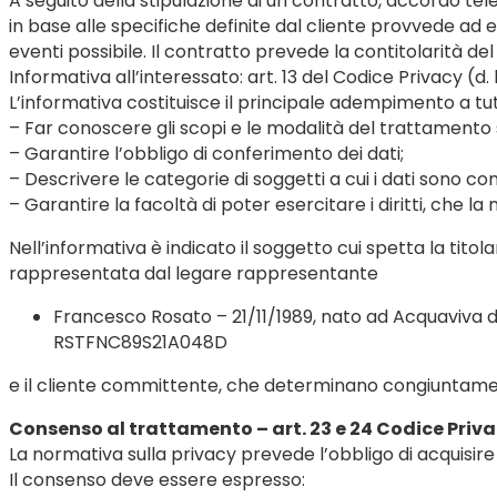
A seguito della stipulazione di un contratto, accordo te
in base alle specifiche definite dal cliente provvede ad e
eventi possibile. Il contratto prevede la contitolarità 
Informativa all’interessato: art. 13 del Codice Privacy (d.
L’informativa costituisce il principale adempimento a tute
– Far conoscere gli scopi e le modalità del trattamento 
– Garantire l’obbligo di conferimento dei dati;
– Descrivere le categorie di soggetti a cui i dati sono com
– Garantire la facoltà di poter esercitare i diritti, che l
Nell’informativa è indicato il soggetto cui spetta la tito
rappresentata dal legare rappresentante
Francesco Rosato – 21/11/1989, nato ad Acquaviva del
RSTFNC89S21A048D
e il cliente committente, che determinano congiuntamente
Consenso al trattamento – art. 23 e 24 Codice Priv
La normativa sulla privacy prevede l’obbligo di acquisire 
Il consenso deve essere espresso: