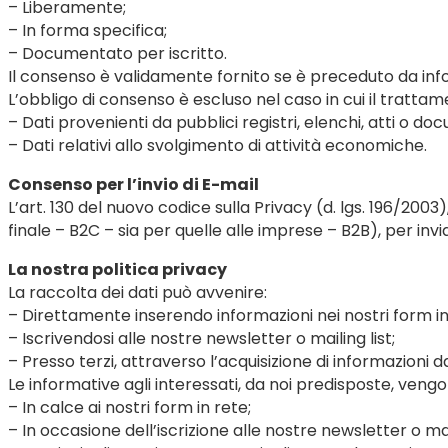
– Liberamente;
– In forma specifica;
– Documentato per iscritto.
Il consenso è validamente fornito se è preceduto da inf
L’obbligo di consenso è escluso nel caso in cui il trattam
– Dati provenienti da pubblici registri, elenchi, atti o do
– Dati relativi allo svolgimento di attività economiche.
Consenso per l’invio di E-mail
L’art. 130 del nuovo codice sulla Privacy (d. lgs. 196/2003
finale – B2C – sia per quelle alle imprese – B2B), per in
La nostra politica privacy
La raccolta dei dati può avvenire:
– Direttamente inserendo informazioni nei nostri form in
– Iscrivendosi alle nostre newsletter o mailing list;
– Presso terzi, attraverso l’acquisizione di informazioni d
Le informative agli interessati, da noi predisposte, vengo
– In calce ai nostri form in rete;
– In occasione dell’iscrizione alle nostre newsletter o mail