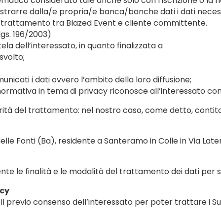
lematico considerato tale anche solo con l’iscrizione o l
strarre dalla/e propria/e banca/banche dati i dati necessari
del trattamento tra Blazed Event e cliente committente.
 lgs. 196/2003)
la dell’interessato, in quanto finalizzata a
svolto;
unicati i dati ovvero l’ambito della loro diffusione;
a normativa in tema di privacy riconosce all’interessato con 
larità del trattamento: nel nostro caso, come detto, contit
le Fonti (Ba), residente a Santeramo in Colle in Via Later
 le finalità e le modalità del trattamento dei dati per s
acy
il previo consenso dell’interessato per poter trattare i Suo