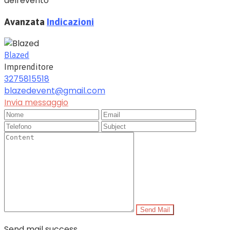
dell'evento
Avanzata
Indicazioni
Blazed
Imprenditore
3275815518
blazedevent@gmail.com
Invia messaggio
Send Mail
Send mail success