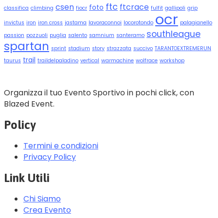
ftc
csen
ftcrace
foto
classifica
climbing
fiocr
fulfit
gallipoli
grip
ocr
invictus
iron
iron cross
jastama
lavoraconnoi
locorotondo
palagianello
southleague
passion
pozzuoli
puglia
salento
samnium
santeramo
spartan
sprint
stadium
story
strazzata
succivo
TARANTOEXTREMERUN
trail
taurus
traildelpaladino
vertical
warmachine
wolfrace
workshop
Organizza il tuo Evento Sportivo in pochi click, con
Blazed Event.
Policy
Termini e condizioni
Privacy Policy
Link Utili
Chi Siamo
Crea Evento