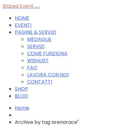
Blazed Event
HOME
EVENTI
PAGINE & SERVIZI
MEDAGLIE
SERVIZI
COME FUNZIONA
WISHLIST
FAQ
LAVORA CON NOI
CONTATTI
SHOP
BLOG
Home
Archive by tag arenarace"