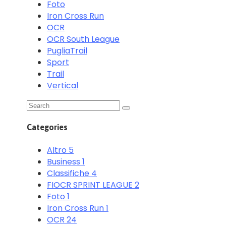
Foto
Iron Cross Run
OCR
OCR South League
PugliaTrail
Sport
Trail
Vertical
Categories
Altro
5
Business
1
Classifiche
4
FIOCR SPRINT LEAGUE
2
Foto
1
Iron Cross Run
1
OCR
24