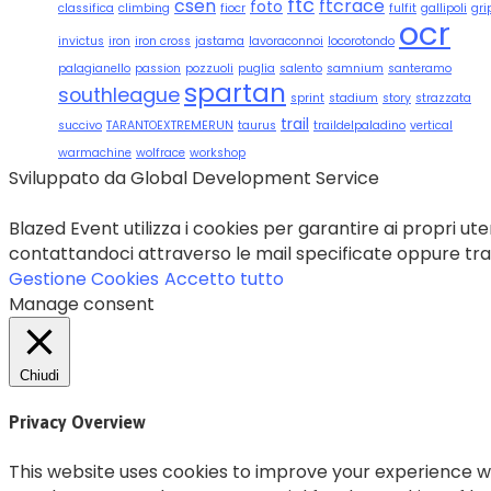
ftc
csen
ftcrace
foto
classifica
climbing
fiocr
fulfit
gallipoli
gri
ocr
invictus
iron
iron cross
jastama
lavoraconnoi
locorotondo
palagianello
passion
pozzuoli
puglia
salento
samnium
santeramo
spartan
southleague
sprint
stadium
story
strazzata
trail
succivo
TARANTOEXTREMERUN
taurus
traildelpaladino
vertical
warmachine
wolfrace
workshop
Sviluppato da Global Development Service
Blazed Event utilizza i cookies per garantire ai propri uten
contattandoci attraverso le mail specificate oppure trami
Gestione Cookies
Accetto tutto
Manage consent
Chiudi
Privacy Overview
This website uses cookies to improve your experience wh