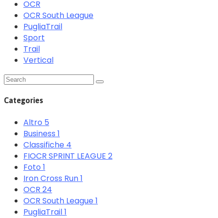
OCR
OCR South League
PugliaTrail
Sport
Trail
Vertical
Categories
Altro
5
Business
1
Classifiche
4
FIOCR SPRINT LEAGUE
2
Foto
1
Iron Cross Run
1
OCR
24
OCR South League
1
PugliaTrail
1