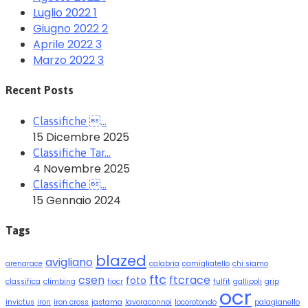
Luglio 2022
1
Giugno 2022
2
Aprile 2022
3
Marzo 2022
3
Recent Posts
Classifiche …
15 Dicembre 2025
Classifiche Tar…
4 Novembre 2025
Classifiche …
15 Gennaio 2024
Tags
blazed
avigliano
arenarace
calabria
camigliatello
chi siamo
ftc
csen
ftcrace
foto
classifica
climbing
fiocr
fulfit
gallipoli
grip
ocr
invictus
iron
iron cross
jastama
lavoraconnoi
locorotondo
palagianello