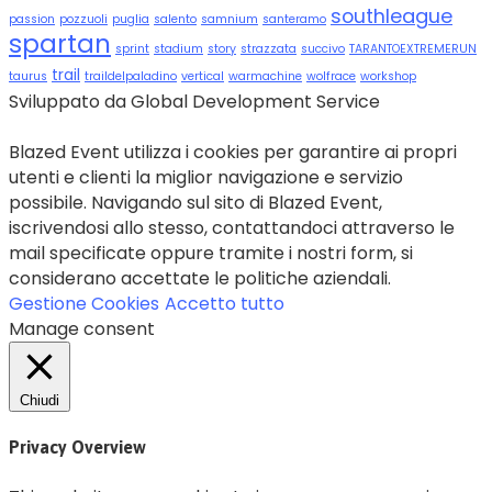
southleague
passion
pozzuoli
puglia
salento
samnium
santeramo
spartan
sprint
stadium
story
strazzata
succivo
TARANTOEXTREMERUN
trail
taurus
traildelpaladino
vertical
warmachine
wolfrace
workshop
Sviluppato da Global Development Service
Blazed Event utilizza i cookies per garantire ai propri
utenti e clienti la miglior navigazione e servizio
possibile. Navigando sul sito di Blazed Event,
iscrivendosi allo stesso, contattandoci attraverso le
mail specificate oppure tramite i nostri form, si
considerano accettate le politiche aziendali.
Gestione Cookies
Accetto tutto
Manage consent
Chiudi
Privacy Overview