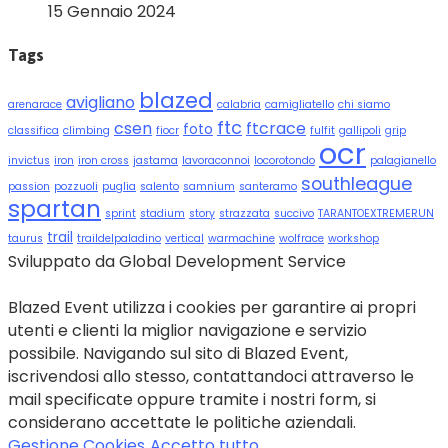
15 Gennaio 2024
Tags
blazed
avigliano
arenarace
calabria
camigliatello
chi siamo
ftc
csen
ftcrace
foto
classifica
climbing
fiocr
fulfit
gallipoli
grip
ocr
invictus
iron
iron cross
jastama
lavoraconnoi
locorotondo
palagianello
southleague
passion
pozzuoli
puglia
salento
samnium
santeramo
spartan
sprint
stadium
story
strazzata
succivo
TARANTOEXTREMERUN
trail
taurus
traildelpaladino
vertical
warmachine
wolfrace
workshop
Sviluppato da Global Development Service
Blazed Event utilizza i cookies per garantire ai propri
utenti e clienti la miglior navigazione e servizio
possibile. Navigando sul sito di Blazed Event,
iscrivendosi allo stesso, contattandoci attraverso le
mail specificate oppure tramite i nostri form, si
considerano accettate le politiche aziendali.
Gestione Cookies
Accetto tutto