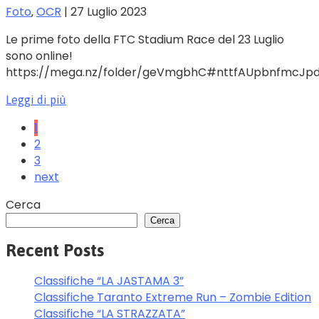
Foto
‚
OCR
|
27 Luglio 2023
Le prime foto della FTC Stadium Race del 23 Luglio
sono online!
https://mega.nz/folder/geVmgbhC#nttfAUpbnfmcJ
Leggi di più
1
2
3
next
Cerca
Cerca
Recent Posts
Classifiche “LA JASTAMA 3”
Classifiche Taranto Extreme Run – Zombie Edition
Classifiche “LA STRAZZATA”