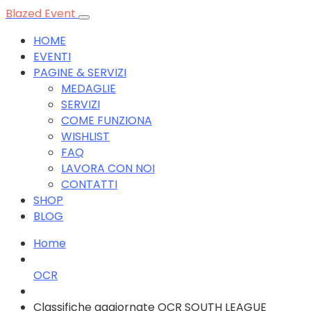
Blazed Event
HOME
EVENTI
PAGINE & SERVIZI
MEDAGLIE
SERVIZI
COME FUNZIONA
WISHLIST
FAQ
LAVORA CON NOI
CONTATTI
SHOP
BLOG
Home
OCR
Classifiche aggiornate OCR SOUTH LEAGUE