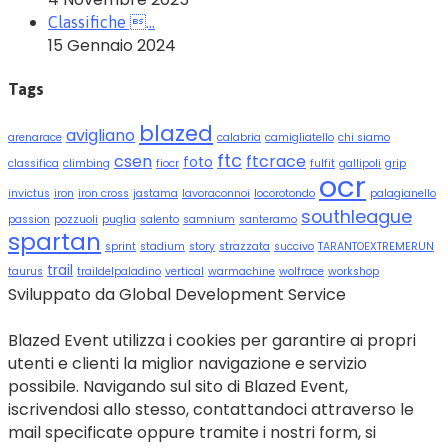
Classifiche …
15 Gennaio 2024
Tags
blazed
avigliano
arenarace
calabria
camigliatello
chi siamo
ftc
csen
ftcrace
foto
classifica
climbing
fiocr
fulfit
gallipoli
grip
ocr
invictus
iron
iron cross
jastama
lavoraconnoi
locorotondo
palagianello
southleague
passion
pozzuoli
puglia
salento
samnium
santeramo
spartan
sprint
stadium
story
strazzata
succivo
TARANTOEXTREMERUN
trail
taurus
traildelpaladino
vertical
warmachine
wolfrace
workshop
Sviluppato da Global Development Service
Blazed Event utilizza i cookies per garantire ai propri
utenti e clienti la miglior navigazione e servizio
possibile. Navigando sul sito di Blazed Event,
iscrivendosi allo stesso, contattandoci attraverso le
mail specificate oppure tramite i nostri form, si