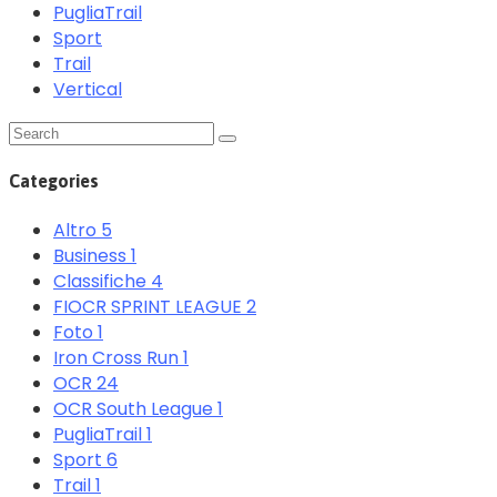
PugliaTrail
Sport
Trail
Vertical
Categories
Altro
5
Business
1
Classifiche
4
FIOCR SPRINT LEAGUE
2
Foto
1
Iron Cross Run
1
OCR
24
OCR South League
1
PugliaTrail
1
Sport
6
Trail
1