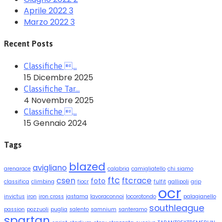
Aprile 2022
3
Marzo 2022
3
Recent Posts
Classifiche …
15 Dicembre 2025
Classifiche Tar…
4 Novembre 2025
Classifiche …
15 Gennaio 2024
Tags
blazed
avigliano
arenarace
calabria
camigliatello
chi siamo
ftc
csen
ftcrace
foto
classifica
climbing
fiocr
fulfit
gallipoli
grip
ocr
invictus
iron
iron cross
jastama
lavoraconnoi
locorotondo
palagianello
southleague
passion
pozzuoli
puglia
salento
samnium
santeramo
spartan