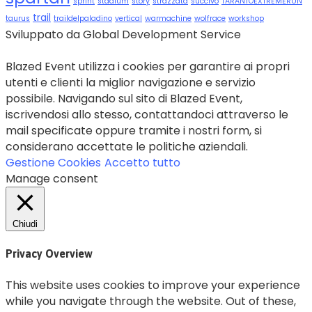
sprint
stadium
story
strazzata
succivo
TARANTOEXTREMERUN
trail
taurus
traildelpaladino
vertical
warmachine
wolfrace
workshop
Sviluppato da Global Development Service
Blazed Event utilizza i cookies per garantire ai propri
utenti e clienti la miglior navigazione e servizio
possibile. Navigando sul sito di Blazed Event,
iscrivendosi allo stesso, contattandoci attraverso le
mail specificate oppure tramite i nostri form, si
considerano accettate le politiche aziendali.
Gestione Cookies
Accetto tutto
Manage consent
Chiudi
Privacy Overview
This website uses cookies to improve your experience
while you navigate through the website. Out of these,