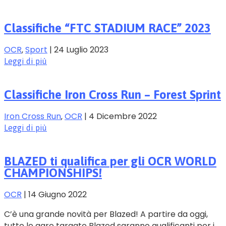
Classifiche “FTC STADIUM RACE” 2023
OCR
‚
Sport
|
24 Luglio 2023
Leggi di più
Classifiche Iron Cross Run – Forest Sprint
Iron Cross Run
‚
OCR
|
4 Dicembre 2022
Leggi di più
BLAZED ti qualifica per gli OCR WORLD
CHAMPIONSHIPS!
OCR
|
14 Giugno 2022
C’è una grande novità per Blazed! A partire da oggi,
tutte le gare targate Blazed saranno qualificanti per i