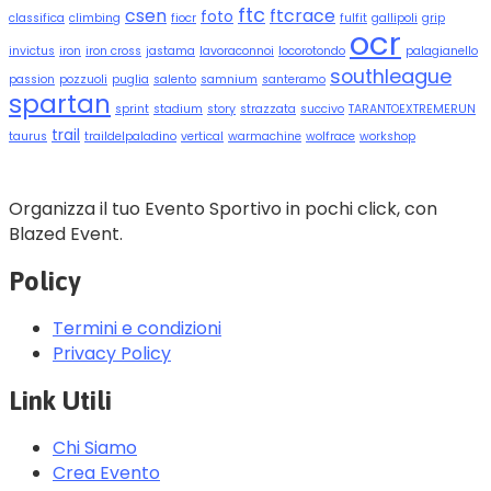
ftc
csen
ftcrace
foto
classifica
climbing
fiocr
fulfit
gallipoli
grip
ocr
invictus
iron
iron cross
jastama
lavoraconnoi
locorotondo
palagianello
southleague
passion
pozzuoli
puglia
salento
samnium
santeramo
spartan
sprint
stadium
story
strazzata
succivo
TARANTOEXTREMERUN
trail
taurus
traildelpaladino
vertical
warmachine
wolfrace
workshop
Organizza il tuo Evento Sportivo in pochi click, con
Blazed Event.
Policy
Termini e condizioni
Privacy Policy
Link Utili
Chi Siamo
Crea Evento