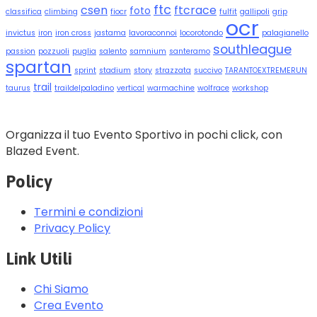
ftc
csen
ftcrace
foto
classifica
climbing
fiocr
fulfit
gallipoli
grip
ocr
invictus
iron
iron cross
jastama
lavoraconnoi
locorotondo
palagianello
southleague
passion
pozzuoli
puglia
salento
samnium
santeramo
spartan
sprint
stadium
story
strazzata
succivo
TARANTOEXTREMERUN
trail
taurus
traildelpaladino
vertical
warmachine
wolfrace
workshop
Organizza il tuo Evento Sportivo in pochi click, con
Blazed Event.
Policy
Termini e condizioni
Privacy Policy
Link Utili
Chi Siamo
Crea Evento