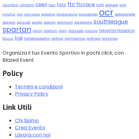
ftc
csen
ftcrace
foto
classifica
climbing
fiocr
fulfit
gallipoli
grip
ocr
invictus
iron
iron cross
jastama
lavoraconnoi
locorotondo
palagianello
southleague
passion
pozzuoli
puglia
salento
samnium
santeramo
spartan
sprint
stadium
story
strazzata
succivo
TARANTOEXTREMERUN
trail
taurus
traildelpaladino
vertical
warmachine
wolfrace
workshop
Organizza il tuo Evento Sportivo in pochi click, con
Blazed Event.
Policy
Termini e condizioni
Privacy Policy
Link Utili
Chi Siamo
Crea Evento
Lavora con noi