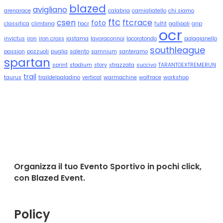
blazed
avigliano
arenarace
calabria
camigliatello
chi siamo
ftc
csen
ftcrace
foto
classifica
climbing
fiocr
fulfit
gallipoli
grip
ocr
invictus
iron
iron cross
jastama
lavoraconnoi
locorotondo
palagianello
southleague
passion
pozzuoli
puglia
salento
samnium
santeramo
spartan
sprint
stadium
story
strazzata
succivo
TARANTOEXTREMERUN
trail
taurus
traildelpaladino
vertical
warmachine
wolfrace
workshop
Organizza il tuo Evento Sportivo in pochi click,
con Blazed Event.
Policy