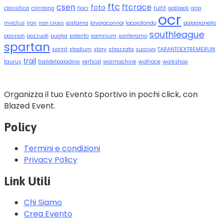
ftc
csen
ftcrace
foto
classifica
climbing
fiocr
fulfit
gallipoli
grip
ocr
invictus
iron
iron cross
jastama
lavoraconnoi
locorotondo
palagianello
southleague
passion
pozzuoli
puglia
salento
samnium
santeramo
spartan
sprint
stadium
story
strazzata
succivo
TARANTOEXTREMERUN
trail
taurus
traildelpaladino
vertical
warmachine
wolfrace
workshop
Organizza il tuo Evento Sportivo in pochi click, con
Blazed Event.
Policy
Termini e condizioni
Privacy Policy
Link Utili
Chi Siamo
Crea Evento