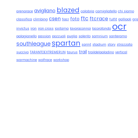
blazed
avigliano
arenarace
calabria
camigliatello
chi siamo
ftc
csen
ftcrace
foto
classifica
climbing
fiocr
fulfit
gallipoli
gri
ocr
invictus
iron
iron cross
jastama
lavoraconnoi
locorotondo
palagianello
passion
pozzuoli
puglia
salento
samnium
santeramo
spartan
southleague
sprint
stadium
story
strazzata
trail
succivo
TARANTOEXTREMERUN
taurus
traildelpaladino
vertical
warmachine
wolfrace
workshop