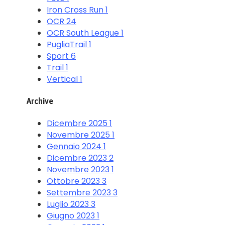
Iron Cross Run
1
OCR
24
OCR South League
1
PugliaTrail
1
Sport
6
Trail
1
Vertical
1
Archive
Dicembre 2025
1
Novembre 2025
1
Gennaio 2024
1
Dicembre 2023
2
Novembre 2023
1
Ottobre 2023
3
Settembre 2023
3
Luglio 2023
3
Giugno 2023
1