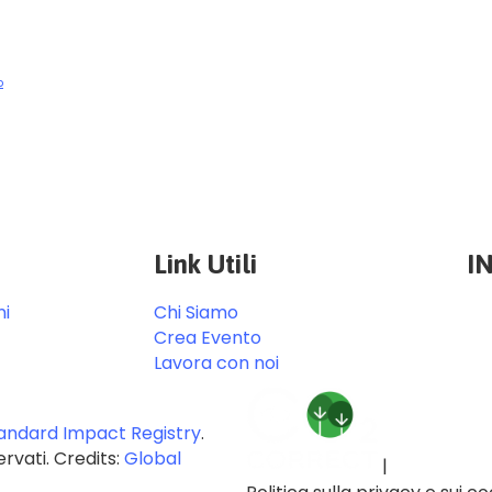
p
Link Utili
I
ni
Chi Siamo
Crea Evento
Lavora con noi
andard Impact Registry
.
servati. Credits:
Global
|