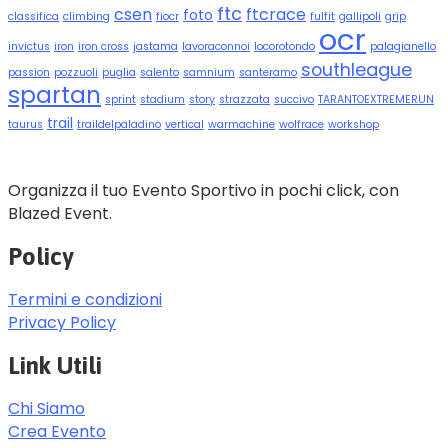
ftc
csen
ftcrace
foto
classifica
climbing
fiocr
fulfit
gallipoli
grip
ocr
invictus
iron
iron cross
jastama
lavoraconnoi
locorotondo
palagianello
southleague
passion
pozzuoli
puglia
salento
samnium
santeramo
spartan
sprint
stadium
story
strazzata
succivo
TARANTOEXTREMERUN
trail
taurus
traildelpaladino
vertical
warmachine
wolfrace
workshop
Organizza il tuo Evento Sportivo in pochi click, con
Blazed Event.
Policy
Termini e condizioni
Privacy Policy
Link Utili
Chi Siamo
Crea Evento