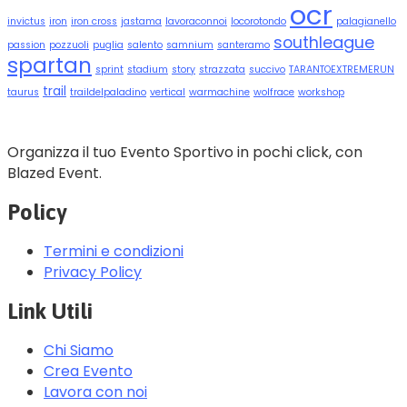
ocr
invictus
iron
iron cross
jastama
lavoraconnoi
locorotondo
palagianello
southleague
passion
pozzuoli
puglia
salento
samnium
santeramo
spartan
sprint
stadium
story
strazzata
succivo
TARANTOEXTREMERUN
trail
taurus
traildelpaladino
vertical
warmachine
wolfrace
workshop
Organizza il tuo Evento Sportivo in pochi click, con
Blazed Event.
Policy
Termini e condizioni
Privacy Policy
Link Utili
Chi Siamo
Crea Evento
Lavora con noi