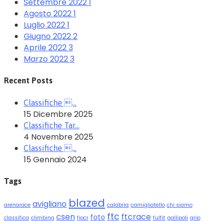
Settembre 2022
1
Agosto 2022
1
Luglio 2022
1
Giugno 2022
2
Aprile 2022
3
Marzo 2022
3
Recent Posts
Classifiche …
15 Dicembre 2025
Classifiche Tar…
4 Novembre 2025
Classifiche …
15 Gennaio 2024
Tags
blazed
avigliano
arenarace
calabria
camigliatello
chi siamo
ftc
csen
ftcrace
foto
classifica
climbing
fiocr
fulfit
gallipoli
grip