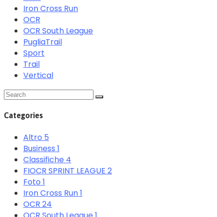
Iron Cross Run
OCR
OCR South League
PugliaTrail
Sport
Trail
Vertical
Categories
Altro
5
Business
1
Classifiche
4
FIOCR SPRINT LEAGUE
2
Foto
1
Iron Cross Run
1
OCR
24
OCR South League
1