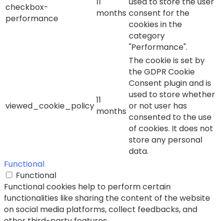
11
used to store the user
checkbox-
months
consent for the
performance
cookies in the
category
"Performance".
The cookie is set by
the GDPR Cookie
Consent plugin and is
used to store whether
11
viewed_cookie_policy
or not user has
months
consented to the use
of cookies. It does not
store any personal
data.
Functional
Functional
Functional cookies help to perform certain
functionalities like sharing the content of the website
on social media platforms, collect feedbacks, and
other third-party features.