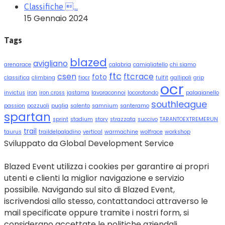
Classifiche …
15 Gennaio 2024
Tags
blazed
avigliano
arenarace
calabria
camigliatello
chi siamo
ftc
csen
ftcrace
foto
classifica
climbing
fiocr
fulfit
gallipoli
grip
ocr
invictus
iron
iron cross
jastama
lavoraconnoi
locorotondo
palagianello
southleague
passion
pozzuoli
puglia
salento
samnium
santeramo
spartan
sprint
stadium
story
strazzata
succivo
TARANTOEXTREMERUN
trail
taurus
traildelpaladino
vertical
warmachine
wolfrace
workshop
Sviluppato da Global Development Service
Blazed Event utilizza i cookies per garantire ai propri
utenti e clienti la miglior navigazione e servizio
possibile. Navigando sul sito di Blazed Event,
iscrivendosi allo stesso, contattandoci attraverso le
mail specificate oppure tramite i nostri form, si
considerano accettate le politiche aziendali.