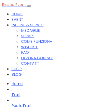
Blazed Event
HOME
EVENTI
PAGINE & SERVIZI
MEDAGLIE
SERVIZI
COME FUNZIONA
WISHLIST
FAQ
LAVORA CON NOI
CONTATTI
SHOP
BLOG
Home
Trail
PugliaTrail