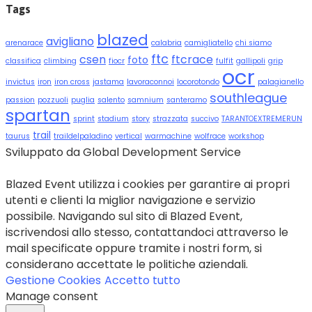
Tags
blazed
avigliano
arenarace
calabria
camigliatello
chi siamo
ftc
csen
ftcrace
foto
classifica
climbing
fiocr
fulfit
gallipoli
grip
ocr
invictus
iron
iron cross
jastama
lavoraconnoi
locorotondo
palagianello
southleague
passion
pozzuoli
puglia
salento
samnium
santeramo
spartan
sprint
stadium
story
strazzata
succivo
TARANTOEXTREMERUN
trail
taurus
traildelpaladino
vertical
warmachine
wolfrace
workshop
Sviluppato da Global Development Service
Blazed Event utilizza i cookies per garantire ai propri
utenti e clienti la miglior navigazione e servizio
possibile. Navigando sul sito di Blazed Event,
iscrivendosi allo stesso, contattandoci attraverso le
mail specificate oppure tramite i nostri form, si
considerano accettate le politiche aziendali.
Gestione Cookies
Accetto tutto
Manage consent