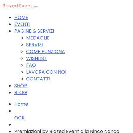
Blazed Event
HOME
EVENTI
PAGINE & SERVIZI
MEDAGLIE
SERVIZI
COME FUNZIONA
WISHLIST
FAQ
LAVORA CON NOI
CONTATTI
SHOP
BLOG
Home
OCR
Premiazioni by Blazed Event alla Ninco Nanco