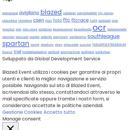
blazed
avigliano
arenarace
calabria
camigliatello
chi siamo
ftc
csen
ftcrace
foto
classifica
climbing
fiocr
fulfit
gallipoli
grip
ocr
invictus
iron
iron cross
jastama
lavoraconnoi
locorotondo
palagianello
southleague
passion
pozzuoli
puglia
salento
samnium
santeramo
spartan
sprint
stadium
story
strazzata
succivo
TARANTOEXTREMERUN
trail
taurus
traildelpaladino
vertical
warmachine
wolfrace
workshop
Sviluppato da Global Development Service
Blazed Event utilizza i cookies per garantire ai propri
utenti e clienti la miglior navigazione e servizio
possibile. Navigando sul sito di Blazed Event,
iscrivendosi allo stesso, contattandoci attraverso le
mail specificate oppure tramite i nostri form, si
considerano accettate le politiche aziendali.
Gestione Cookies
Accetto tutto
Manage consent