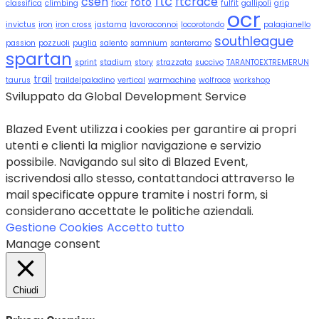
ftc
csen
ftcrace
foto
classifica
climbing
fiocr
fulfit
gallipoli
grip
ocr
invictus
iron
iron cross
jastama
lavoraconnoi
locorotondo
palagianello
southleague
passion
pozzuoli
puglia
salento
samnium
santeramo
spartan
sprint
stadium
story
strazzata
succivo
TARANTOEXTREMERUN
trail
taurus
traildelpaladino
vertical
warmachine
wolfrace
workshop
Sviluppato da Global Development Service
Blazed Event utilizza i cookies per garantire ai propri
utenti e clienti la miglior navigazione e servizio
possibile. Navigando sul sito di Blazed Event,
iscrivendosi allo stesso, contattandoci attraverso le
mail specificate oppure tramite i nostri form, si
considerano accettate le politiche aziendali.
Gestione Cookies
Accetto tutto
Manage consent
Chiudi